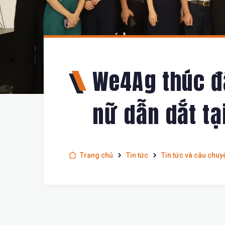
We4Ag thúc đ
nữ dẫn dắt tạ
Trang chủ
Tin tức
Tin tức và câu chuy