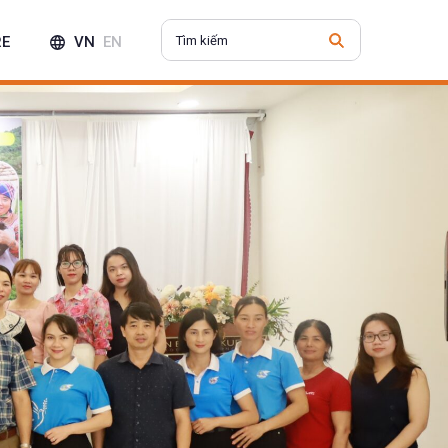
RE
VN
EN