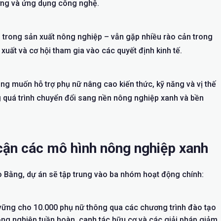
ường và ứng dụng công nghệ.
g trong sản xuất nông nghiệp – vẫn gặp nhiều rào cản trong
 xuất và cơ hội tham gia vào các quyết định kinh tế.
g muốn hỗ trợ phụ nữ nâng cao kiến thức, kỹ năng và vị thế
ong quá trình chuyển đổi sang nền nông nghiệp xanh và bền
 cận các mô hình nông nghiệp xanh
o Bằng, dự án sẽ tập trung vào ba nhóm hoạt động chính:
vững cho 10.000 phụ nữ thông qua các chương trình đào tạo
nông nghiệp tuần hoàn, canh tác hữu cơ và các giải pháp giảm