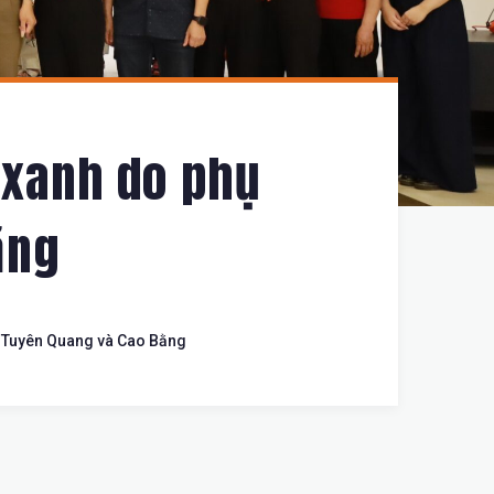
 xanh do phụ
ằng
i Tuyên Quang và Cao Bằng