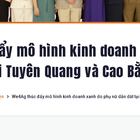
ẩy mô hình kinh doanh
i Tuyên Quang và Cao B
ện
We4Ag thúc đẩy mô hình kinh doanh xanh do phụ nữ dẫn dắt tạ