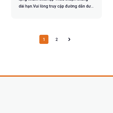
dài hạn.Vui lòng truy cập đường dẫn dưới
đây ...
1
2