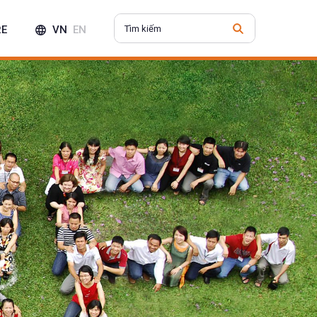
RE
VN
EN