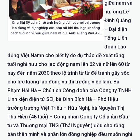
giữa nam và
nữ, ông Lê
Đình Quảng
Ông Bùi Sỹ Lợi nói về ảnh hưởng tích cực với thị trường
lao động và sự nghiệp của phụ nữ khi thu hẹp khoảng
– Đại diện
cách tuổi nghỉ hưu giữa nam và nữ. Ảnh: Giang Vũ/CARE
Tổng Liên
đoàn Lao
động Việt Namn cho biết lý do dự thảo đề xuất tăng
tuổi nghỉ hưu cho lao động nam lên 62 và nữ lên 60 từ
nay đến năm 2030 theo lộ trình từ từ để tránh gây sốc
cho lực lượng lao động và thị trường việc làm. Bà
Phạm Hải Hà – Chủ tịch Công đoàn của Công ty TNHH
Linh kiện điện tử SEI, bà Đinh Bích Hà – Phó Hiệu
trưởng trường Việt Triều – Hữu Nghị, bà Nguyễn Thị
Thu Hiền (48 tuổi) – Công nhân Công ty Cổ phần Đầu
tư và Thương mại TNG (Thái Nguyên) đều cho rằng
bản thân mình và phần lớn đồng nghiệp đều muốn nghỉ