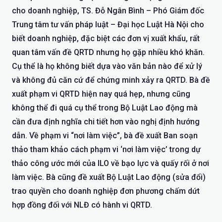
cho doanh nghiệp, TS. Đỗ Ngân Bình – Phó Giám đốc
Trung tâm tư vấn pháp luật – Đại học Luật Hà Nội cho
biết doanh nghiệp, đặc biệt các đơn vị xuất khẩu, rất
quan tâm vấn đề QRTD nhưng họ gặp nhiều khó khăn.
Cụ thể là họ không biết dựa vào văn bản nào để xử lý
và không đủ căn cứ để chứng minh xảy ra QRTD. Bà đề
xuất phạm vi QRTD hiện nay quá hẹp, nhưng cũng
không thể đi quá cụ thể trong Bộ Luật Lao động mà
cần đưa định nghĩa chi tiết hơn vào nghị định hướng
dẫn. Về phạm vi “nơi làm việc”, bà đề xuất Ban soạn
thảo tham khảo cách phạm vi ‘nơi làm việc’ trong dự
thảo công ước mới của ILO về bạo lực và quấy rối ở nơi
làm việc. Bà cũng đề xuất Bộ Luật Lao động (sửa đổi)
trao quyền cho doanh nghiệp đơn phương chấm dứt
hợp đồng đối với NLĐ có hành vi QRTD.