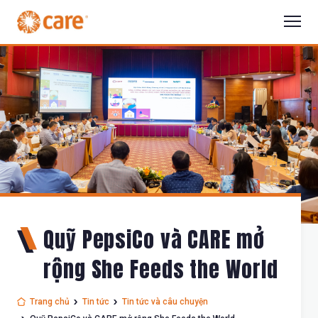
Quỹ PepsiCo và CARE mở
rộng She Feeds the World
Trang chủ
Tin tức
Tin tức và câu chuyện