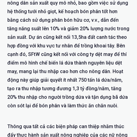
nông dân sản xuất quy mô nhỏ, bao gồm việc sử dụng
hệ thống tưới nhỏ giọt, kế hoạch bón phân tốt hơn
bằng cách sử dụng phân bón hữu cơ, v.v., dẫn đến
tăng năng suất lên 10% và giảm 20% lượng nước trong
sản xuất. Dự án cũng kết nối 13,5ha đất canh tác theo
hợp đồng với khu vực tư nhân để trồng khoai tây. Bên
cạnh đó, SFtW cũng kết nối với công ty dệt may để thí
điểm mô hình chế biến lá dứa thành nguyên liệu dệt
may, mang lại thu nhập cao hơn cho nông dân. Hoạt
động này giúp giải quyết ít nhất 750 tấn lá dứa/năm,
tạo ra thu nhập tương đương 1,3 tỷ đồng/năm, tăng
20% thu nhập cho người trồng dứa và tận dụng bã dứa
còn sót lại để bón phân và làm thức ăn chăn nuôi.
Thông qua tất cả các biện pháp can thiệp nhằm thúc
đẩy thực hành sản xuất nông nghiệp của các nữ nông