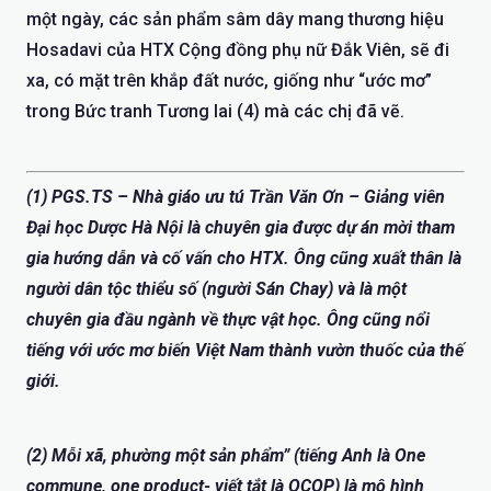
một ngày, các sản phẩm sâm dây mang thương hiệu
Hosadavi của HTX Cộng đồng phụ nữ Đắk Viên, sẽ đi
xa, có mặt trên khắp đất nước, giống như “ước mơ”
trong Bức tranh Tương lai (4) mà các chị đã vẽ.
(1) PGS.TS – Nhà giáo ưu tú Trần Văn Ơn – Giảng viên
Đại học Dược Hà Nội là chuyên gia được dự án mời tham
gia hướng dẫn và cố vấn cho HTX. Ông cũng xuất thân là
người dân tộc thiểu số (người Sán Chay) và là một
chuyên gia đầu ngành về thực vật học. Ông cũng nổi
tiếng với ước mơ biến Việt Nam thành vườn thuốc của thế
giới.
(2) Mỗi xã, phường một sản phẩm” (tiếng Anh là One
commune, one product- viết tắt là OCOP) là mô hình