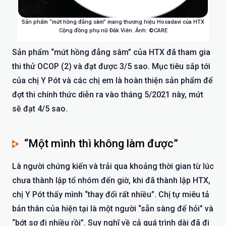
Sản phẩm “mứt hồng đẳng sâm” mang thương hiệu Hosadavi của HTX
Cộng đồng phụ nữ Đắk Viên. Ảnh: ©CARE
Sản phẩm “mứt hồng đẳng sâm” của HTX đã tham gia
thi thử OCOP (2) và đạt được 3/5 sao. Mục tiêu sắp tới
của chị Y Pót và các chị em là hoàn thiện sản phẩm để
đợt thi chính thức diễn ra vào tháng 5/2021 này, mứt
sẽ đạt 4/5 sao.
“Một mình thì không làm được”
Là người chứng kiến và trải qua khoảng thời gian từ lúc
chưa thành lập tổ nhóm đến giờ, khi đã thành lập HTX,
chị Y Pót thấy mình “thay đổi rất nhiều”. Chị tự miêu tả
bản thân của hiện tại là một người “sẵn sàng để hỏi” và
“bớt sợ đi nhiều rồi”. Suy nghĩ về cả quá trình dài đã đi