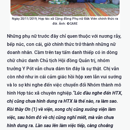
Ngày 20/11/2019, Hợp tác xã Cộng đồng Phụ nữ Đắk Viên chính thức ra
đời. Ảnh: ©CARE
Những phụ nữ trước đây chỉ quen thuộc với nương rẫy,
bếp núc, con cái, giờ chính thức trở thành những nữ
doanh nhân. Cầm trên tay tấm danh thiếp có in dòng
chữ chức danh Chủ tịch Hội đồng Quản trị, nhóm
trưởng Y Pót vẫn chưa dám tin đây là sự thật. Chị vẫn
còn nhớ như in cái cảm giác hồi hộp xen lẫn vui sướng
và lo sợ khi nghe đến việc chuyển đổi Nhóm thành mô
hình Hợp tác xã chuyên nghiệp.
“Lúc đầu nghe đến HTX,
chị cũng chưa hình dung ra HTX là thế nào, ra làm sao.
Rồi thầy Ơn (1) về viện, xong chị cũng xuống viện làm
việc, sau hôm đó về chị cũng nghĩ miết, mà vẫn chưa
hình dung ra. Lần sau lên làm việc tiếp, càng choáng