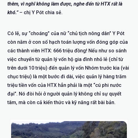
thêm, vì nghĩ không làm được, nghe đến từ HTX rất là
khó.”
– chị Y Pót chia sẻ.
Có lẽ, sự “choáng” của nữ “chủ tịch nông dân” Y Pót
còn nằm ở con số hạch toán lượng vốn đóng góp của
các thành viên HTX: 666 triệu đồng! Nếu như so sánh
việc chuyển từ quản lý vốn hộ gia đình nhỏ lẻ (chỉ từ
trên dưới 10 triệu) đến quản lý vốn Nhóm trước kia (vài
chục triệu) là một bước đi dài, việc quản lý hàng trăm
triệu tiền vốn của HTX hẳn phải là một “cú phi nước
đại”. Nó đòi hỏi ở người quản lý không chỉ sự quyết
tâm, mà còn cả kiến thức và kỹ năng rất bài bản.