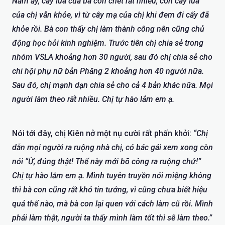
Năm ấy, cây lúa của bà con chết rất nhiều, còn cây lúa
của chị vẫn khỏe, vì từ cây mạ của chị khi đem đi cấy đã
khỏe rồi. Bà con thấy chị làm thành công nên cũng chủ
động học hỏi kinh nghiệm. Trước tiên chị chia sẻ trong
nhóm VSLA khoảng hơn 30 người, sau đó chị chia sẻ cho
chi hội phụ nữ bản Phăng 2 khoảng hơn 40 người nữa.
Sau đó, chị mạnh dạn chia sẻ cho cả 4 bản khác nữa. Mọi
người làm theo rất nhiều. Chị tự hào lắm em ạ.
Nói tới đây, chị Kiên nở một nụ cười rất phấn khởi:
“Chị
dẫn mọi người ra ruộng nhà chị, có bác gái xem xong còn
nói “Ừ, đúng thật! Thế này mới bõ công ra ruộng chứ!”
Chị tự hào lắm em ạ. Mình tuyên truyền nói miệng không
thì bà con cũng rất khó tin tưởng, vì cũng chưa biết hiệu
quả thế nào, mà bà con lại quen với cách làm cũ rồi. Mình
phải làm thật, người ta thấy mình làm tốt thì sẽ làm theo.”