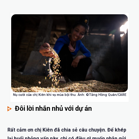
Nụ cười của chị Kiên khi vụ mùa bội thu. Ảnh: ©Tăng Hồng Quân/CARE
Đôi lời nhắn nhủ với dự án
Rất cảm ơn chị Kiên đã chia sẻ câu chuyện. Để khép
lại buổi phỏng vấn này, chị có điều gì muốn nhắn gửi