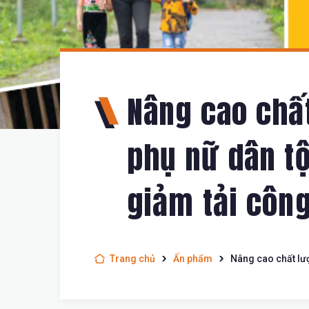
Nâng cao chấ
phụ nữ dân tộ
giảm tải côn
Trang chủ
Ấn phẩm
Nâng cao chất lượ
trả công