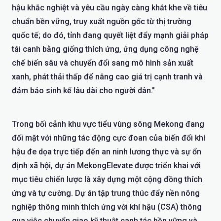
hậu khắc nghiệt và yêu cầu ngày càng khắt khe về tiêu
chuẩn bền vững, truy xuất nguồn gốc từ thị trường
quốc tế; do đó, tỉnh đang quyết liệt đẩy mạnh giải pháp
tái canh bằng giống thích ứng, ứng dụng công nghệ
chế biến sâu và chuyển đổi sang mô hình sản xuất
xanh, phát thải thấp để nâng cao giá trị cạnh tranh và
đảm bảo sinh kế lâu dài cho người dân.”
Trong bối cảnh khu vực tiểu vùng sông Mekong đang
đối mặt với những tác động cực đoan của biến đổi khí
hậu đe dọa trực tiếp đến an ninh lương thực và sự ổn
định xã hội, dự án MekongElevate được triển khai với
mục tiêu chiến lược là xây dựng một cộng đồng thích
ứng và tự cường. Dự án tập trung thúc đẩy nền nông
nghiệp thông minh thích ứng với khí hậu (CSA) thông
qua việc chuyển giao kỹ thuật canh tác bền vững và