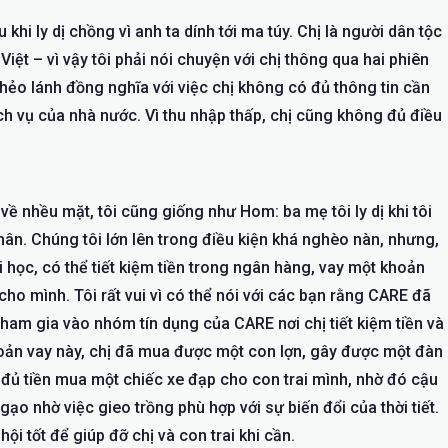
i ly dị chồng vì anh ta dính tới ma túy. Chị là người dân tộc
Việt – vì vậy tôi phải nói chuyện với chị thông qua hai phiên
 hẻo lánh đồng nghĩa với việc chị không có đủ thông tin cần
ch vụ của nhà nước. Vì thu nhập thấp, chị cũng không đủ điều
về nhều mặt, tôi cũng giống như Hom: ba mẹ tôi ly dị khi tôi
thân. Chúng tôi lớn lên trong điều kiện khá nghèo nàn, nhưng,
học, có thể tiết kiệm tiền trong ngân hàng, vay một khoản
cho mình. Tôi rất vui vì có thể nói với các bạn rằng CARE đã
ham gia vào nhóm tín dụng của CARE nơi chị tiết kiệm tiền và
hoản vay này, chị đã mua được một con lợn, gây được một đàn
ó đủ tiền mua một chiếc xe đạp cho con trai mình, nhờ đó cậu
ạo nhờ việc gieo trồng phù hợp với sự biến đổi của thời tiết.
i tốt để giúp đỡ chị và con trai khi cần.