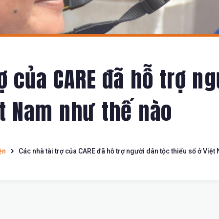
rợ của CARE đã hỗ trợ n
ệt Nam như thế nào
ện
Các nhà tài trợ của CARE đã hỗ trợ người dân tộc thiểu số ở Việ