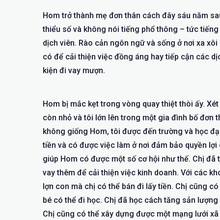
Hom trở thành mẹ đơn thân cách đây sáu năm sau kh
thiểu số và không nói tiếng phổ thông – tức tiếng 
dịch viên. Rào cản ngôn ngữ và sống ở nơi xa xôi
có để cải thiện việc đồng áng hay tiếp cận các dị
kiện đi vay mượn.
Hom bị mắc kẹt trong vòng quay thiệt thòi ấy. Xét 
còn nhỏ và tôi lớn lên trong một gia đình bố đơn 
không giống Hom, tôi được đến trường và học đại 
tiền và có được việc làm ở nơi đảm bảo quyền lợi 
giúp Hom có được một số cơ hội như thế. Chị đã t
vay thêm để cải thiện việc kinh doanh. Với các k
lợn con mà chị có thể bán đi lấy tiền. Chị cũng c
bé có thể đi học. Chị đã học cách tăng sản lượng g
Chị cũng có thể xây dựng được một mạng lưới xã hộ