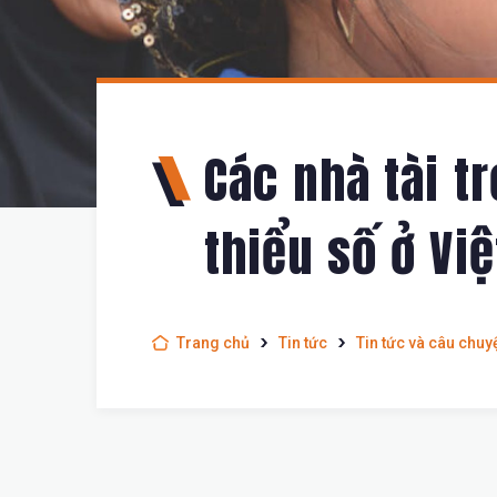
Các nhà tài t
thiểu số ở Vi
Trang chủ
Tin tức
Tin tức và câu chuy