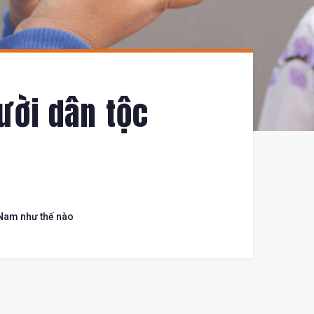
gười dân tộc
t Nam như thế nào