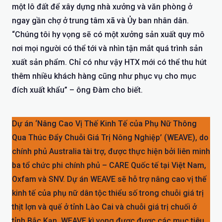
một lô đất để xây dựng nhà xưởng và văn phòng ở
ngay gần chợ ở trung tâm xã và Ủy ban nhân dân.
“Chúng tôi hy vọng sẽ có một xưởng sản xuất quy mô
nơi mọi người có thể tới và nhìn tận mắt quá trình sản
xuất sản phẩm. Chỉ có như vậy HTX mới có thể thu hút
thêm nhiều khách hàng cũng như phục vụ cho mục
đích xuất khẩu” – ông Đàm cho biết.
Dự án ‘Nâng Cao Vị Thế Kinh Tế của Phụ Nữ Thông
Qua Thúc Đẩy Chuỗi Giá Trị Nông Nghiệp’ (WEAVE), do
chính phủ Australia tài trợ, được thực hiện bởi liên minh
ba tổ chức phi chính phủ – CARE Quốc tế tại Việt Nam,
Oxfam và SNV. Dự án WEAVE sẽ hỗ trợ nâng cao vị thế
kinh tế của phụ nữ dân tộc thiểu số trong chuỗi giá trị
thịt lợn và quế ở tỉnh Lào Cai và chuỗi giá trị chuối ở
tỉnh Bắc Kạn. WEAVE kì vọng được được các mục tiêu