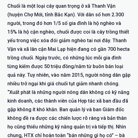
Chuối là một loại cây quan trọng ở xã Thanh Vận
(huyện Chợ Mới, tỉnh Bắc Kạn). Với dân số hơn 2.300
người, trong đó hơn 1/5 số gia đình là hộ nghèo và
15% là hộ cận nghèo, chuối được coi là cây trồng thiết
yếu trong việc xóa đói giảm nghèo tai nơi đây. Thanh
Vận và xã lân cận Mai Lạp hiện đang có gần 700 hecta
trồng chuối. Ngày trước, có những lúc mỗi gia đình
từng kiếm được 50 triệu đồng/năm từ buôn bán loại
quả này. Tuy nhiên, vào năm 2015, người nông dân gặp
nhiều trở ngại khi giá chuối tụt giảm nhanh chóng.
“Xuất phát là những người nông dân không có kỹ năng
kinh doanh, các thành viên của Hợp tác xã ban đầu đã
gặp không ít khó khăn. Ban quản lý và ban Giám đốc
không đề ra được các chiến lược rõ ràng và bản thân
họ cũng thiếu những kỹ năng quản trị và tiếp thị. Nhìn
chung, HTX chỉ hoàn toàn “bán những gì họ có” – bà