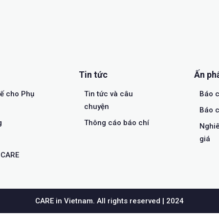
Tin tức
Ấn p
tế cho Phụ
Tin tức và câu
Báo c
chuyện
Báo c
g
Thông cáo báo chí
Nghiê
giá
a CARE
CARE in Vietnam. All rights reserved | 2024