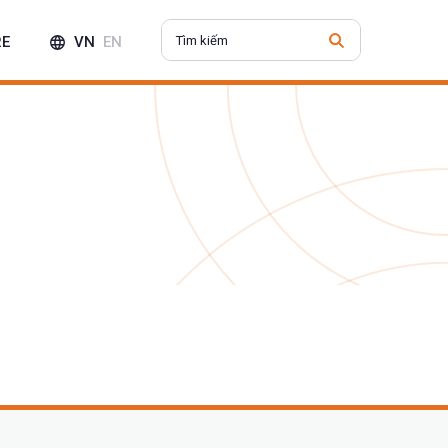
RE
VN
EN