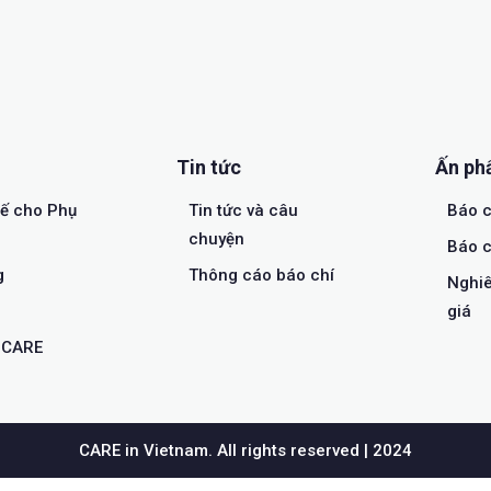
Tin tức
Ấn p
tế cho Phụ
Tin tức và câu
Báo c
chuyện
Báo c
g
Thông cáo báo chí
Nghiê
giá
a CARE
CARE in Vietnam. All rights reserved | 2024