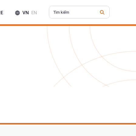
RE
VN
EN