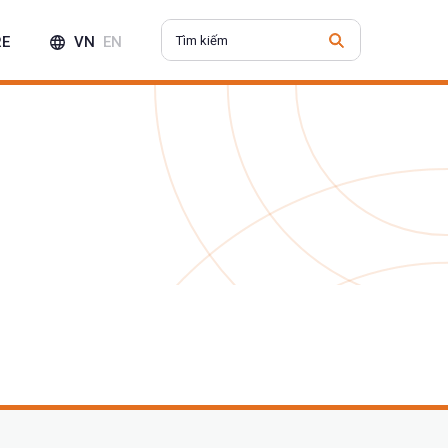
RE
VN
EN