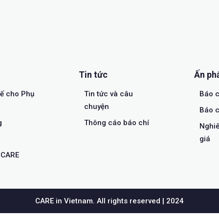
Tin tức
Ấn p
tế cho Phụ
Tin tức và câu
Báo c
chuyện
Báo c
g
Thông cáo báo chí
Nghiê
giá
a CARE
CARE in Vietnam. All rights reserved | 2024