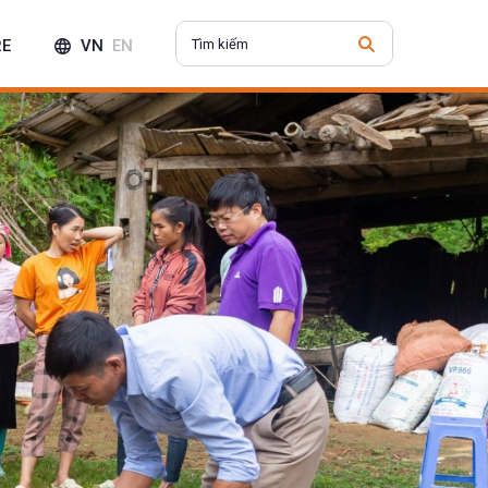
RE
VN
EN