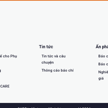
Tin tức
Ấn p
tế cho Phụ
Tin tức và câu
Báo c
chuyện
Báo c
g
Thông cáo báo chí
Nghiê
giá
a CARE