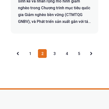
sinh kế và nhân rộng mô hình giảm
nghèo trong Chương trình mục tiêu quốc
gia Giảm nghèo bền vững (CTMTQG
GNBV); và Phát triển sản xuất gắn với tái
...
1
2
3
4
5