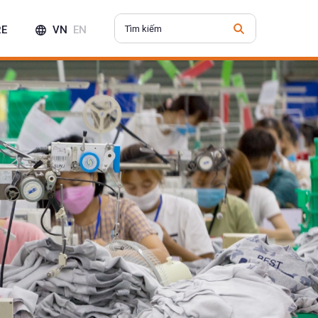
RE
VN
EN