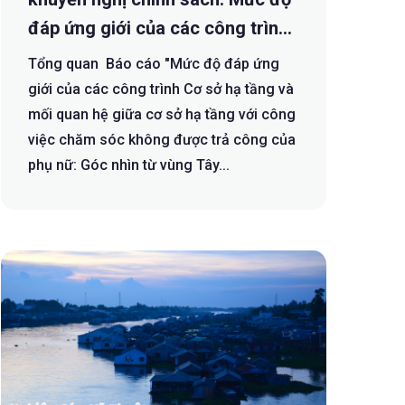
đáp ứng giới của các công trình
CSHT và mối quan hệ giữa
Tổng quan Báo cáo "Mức độ đáp ứng
CSHT với gánh nặng công việc
giới của các công trình Cơ sở hạ tầng và
CSKĐTC của phụ nữ: góc nhìn từ
mối quan hệ giữa cơ sở hạ tầng với công
việc chăm sóc không được trả công của
vùng Tây Bắc Việt Nam
phụ nữ: Góc nhìn từ vùng Tây...