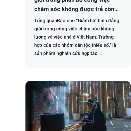
chăm sóc không được trả công
của đồng bào dân tộc thiểu số ở
Tổng quanBáo cáo "Giảm bất bình đẳng
Việt Nam
giới trong công việc chăm sóc không
lương và việc nhà ở Việt Nam: Trường
hợp của các nhóm dân tộc thiểu số," là
sản phẩm nghiên cứu hợp tác ...