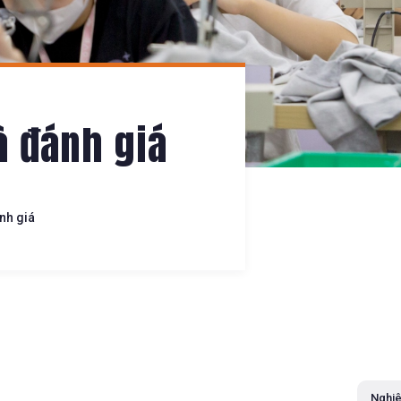
à đánh giá
nh giá
Nghiê