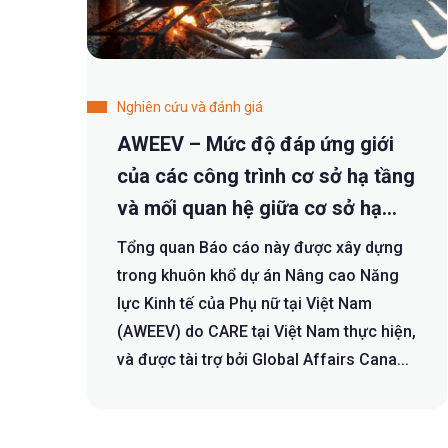
Nghiên cứu và đánh giá
AWEEV – Mức độ đáp ứng giới
của các công trình cơ sở hạ tầng
và mối quan hệ giữa cơ sở hạ
tầng với gánh nặng công việc
Tổng quan Báo cáo này được xây dựng
chăm sóc không được trả công
trong khuôn khổ dự án Nâng cao Năng
của phụ nữ: góc nhìn từ vùng Tây
lực Kinh tế của Phụ nữ tại Việt Nam
(AWEEV) do CARE tại Việt Nam thực hiện,
Bắc Việt Nam
và được tài trợ bởi Global Affairs Cana...