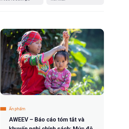
Ấn phẩm
AWEEV – Báo cáo tóm tắt và
khuyến nghị chính sách: Mức độ